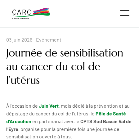
ALLER AU CONTENU
ALLER AU MENU
ALLER À LA RECHERCHE
03 juin 2026
- Evénement
Journée de sensibilisation
au cancer du col de
l’utérus
Juin Vert
À l’occasion de
, mois dédié à la prévention et au
Pôle de Santé
dépistage du cancer du col de l’utérus, le
d’Arcachon
CPTS Sud Bassin Val de
en partenariat avec le
l’Eyre
, organise pour la première fois une journée de
sensibilisation ouverte à tous.