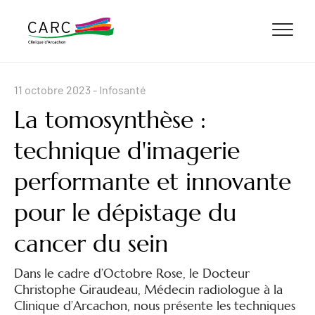
ALLER AU CONTENU
ALLER AU MENU
ALLER À LA RECHERCHE
11 octobre 2023
- Infosanté
La tomosynthèse :
technique d'imagerie
performante et innovante
pour le dépistage du
cancer du sein
Dans le cadre d’Octobre Rose, le Docteur
Christophe Giraudeau, Médecin radiologue à la
Clinique d’Arcachon, nous présente les techniques