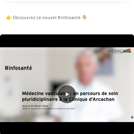
👉 Découvrez ce nouvel #infosanté 👇🏼