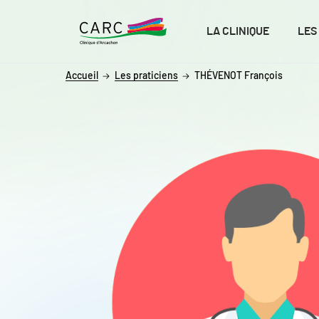
ALLER AU CONTENU
ALLER AU MENU
ALLER À LA RECHERCHE
LA CLINIQUE
LES
Accueil
Les praticiens
THÉVENOT François