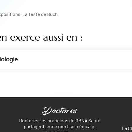
positions, La Teste de Buch
en exerce aussi en :
iologie
Doctores, les praticiens de GBNA Santé
partagent leur expertise médicale.
La C