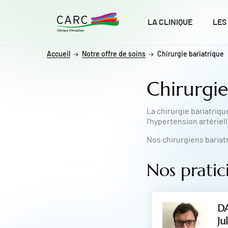
ALLER AU CONTENU
ALLER AU MENU
ALLER À LA RECHERCHE
LA CLINIQUE
LES
Accueil
Notre offre de soins
Chirurgie bariatrique
Chirurgie
La chirurgie bariatriq
l’hypertension artériel
Nos chirurgiens bariat
Nos pratic
D
Ju