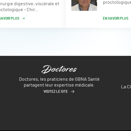
proctologique 
rurgie digestive, viscérale et
ctologique - Chir...
SAVOIR PLUS
EN SAVOIR PLUS
Doctores, les praticiens de GBNA Santé
partagent leur expertise médicale.
La C
VISITEZ LE SITE