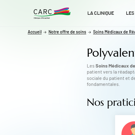
ALLER AU CONTENU
ALLER AU MENU
ALLER À LA RECHERCHE
LA CLINIQUE
LES
Accueil
Notre offre de soins
Soins Médicaux de Ré
Polyvalen
Soins Médicaux de
Les
patient vers la réadapt
sociale du patient et 
fondamentales.
Nos pratic