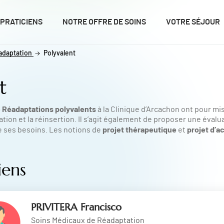
 PRATICIENS
NOTRE OFFRE DE SOINS
VOTRE SÉJOUR
adaptation
Polyvalent
t
 Réadaptations polyvalents
à la Clinique d’Arcachon ont pour m
ation et la réinsertion. Il s’agit également de proposer une évalu
projet thérapeutique
projet d’
de ses besoins. Les notions de
et
iens
PRIVITERA Francisco
Soins Médicaux de Réadaptation