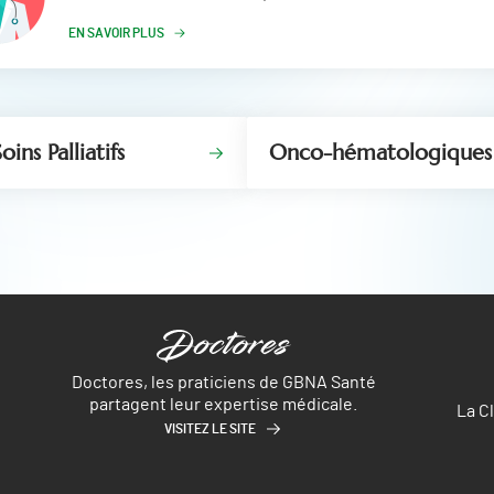
EN SAVOIR PLUS
oins Palliatifs
Onco-hématologiques
Doctores, les praticiens de GBNA Santé
partagent leur expertise médicale.
La C
VISITEZ LE SITE