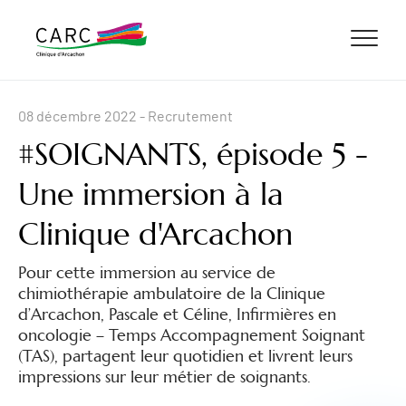
ALLER AU CONTENU
ALLER AU MENU
ALLER À LA RECHERCHE
08 décembre 2022
- Recrutement
#SOIGNANTS, épisode 5 -
Une immersion à la
Clinique d'Arcachon
Pour cette immersion au service de
chimiothérapie ambulatoire de la Clinique
d’Arcachon, Pascale et Céline, Infirmières en
oncologie – Temps Accompagnement Soignant
(TAS), partagent leur quotidien et livrent leurs
impressions sur leur métier de soignants.